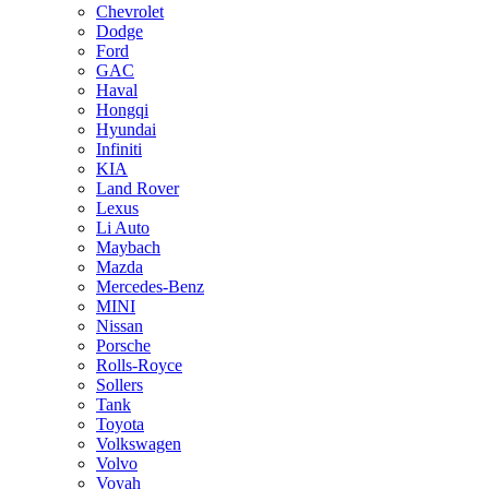
Chevrolet
Dodge
Ford
GAC
Haval
Hongqi
Hyundai
Infiniti
KIA
Land Rover
Lexus
Li Auto
Maybach
Mazda
Mercedes-Benz
MINI
Nissan
Porsche
Rolls-Royce
Sollers
Tank
Toyota
Volkswagen
Volvo
Voyah