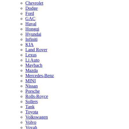
Chevrolet
Dodge
Ford
GAC
Haval
Hongqi
Hyundai
Infiniti
KIA
Land Rover
Lexus
Li Auto
Maybach
Mazda
Mercedes-Benz
MINI
Nissan
Porsche
Rolls-Royce
Sollers
Tank
Toyota
Volkswagen
Volvo
Voyah